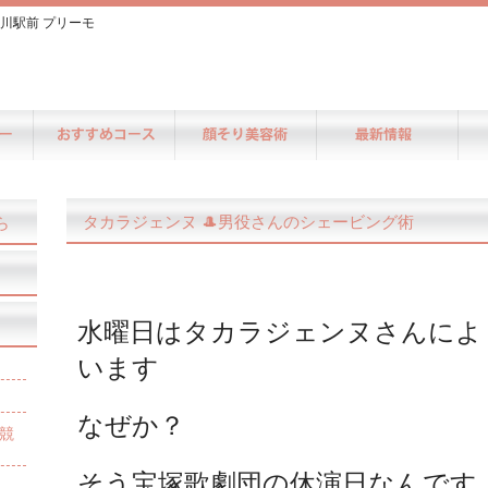
川駅前 プリーモ
タカラジェンヌ 🎩男役さんのシェービング術
ら
水曜日はタカラジェンヌさんによ
います
なぜか？
競
そう宝塚歌劇団の休演日なんです