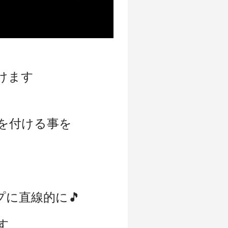
けます
を付ける事を
プに直線的に🎵
す