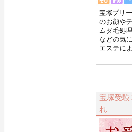
宝塚プリ
のお顔や
ムダ毛処
などの気
エステに
宝塚受験
れ