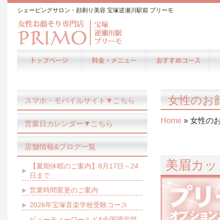
シェービングサロン・顔剃り美容 宝塚逆瀬川駅前 プリーモ
女性のお
スマホ・モバイルサイト▼こちら
Home
» 女性の
営業日カレンダー▼こちら
店舗情報&ブログ一覧
美眉カッ
【夏期休暇のご案内】8月17日～24
日まで
営業時間変更のご案内
2026年宝塚音楽学校受験コース
ビューティーワールド&全国理容競