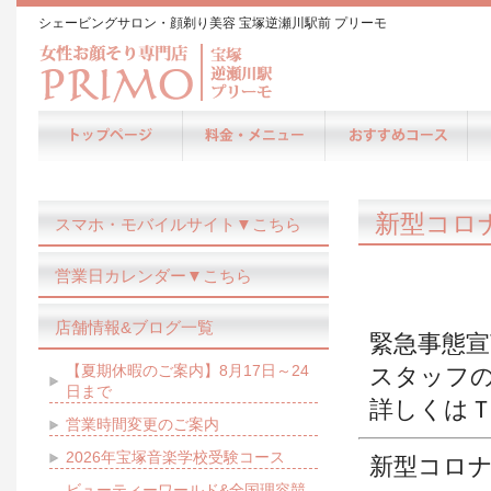
シェービングサロン・顔剃り美容 宝塚逆瀬川駅前 プリーモ
新型コロ
スマホ・モバイルサイト▼こちら
営業日カレンダー▼こちら
店舗情報&ブログ一覧
緊急事態
【夏期休暇のご案内】8月17日～24
スタッフ
日まで
詳しくは
営業時間変更のご案内
2026年宝塚音楽学校受験コース
新型コロ
ビューティーワールド&全国理容競