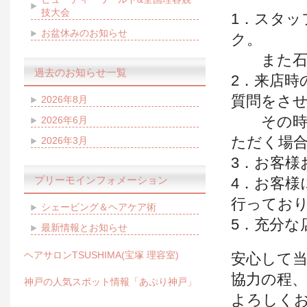
技大会
1．スタッ
お盆休みのお知らせ
ク。
また石け
過去のお知らせ一覧
2．来店時
質問をさ
2026年8月
その時の
2026年6月
ただく場
2026年3月
3．お客様
プリーモインフォメーション
4．お客様
行ってお
シェービング＆ヘアケア術
5．充分な
最新情報とお知らせ
ヘアサロンTSUSHIMA(宝塚 理容室)
安心して
協力の程、
神戸の人気スポット情報「あぷり神戸」
よろしく