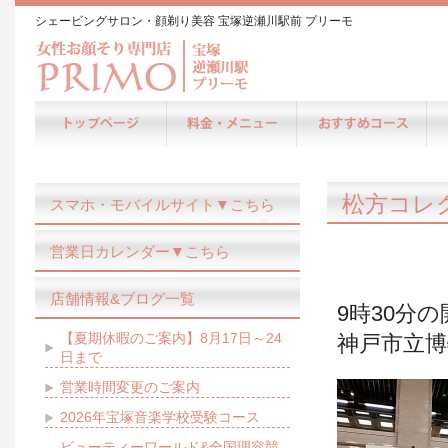
シェービングサロン・顔剃り美容 宝塚逆瀬川駅前 プリーモ
松方コレ
スマホ・モバイルサイト▼こちら
営業日カレンダー▼こちら
店舗情報&ブログ一覧
9時30分
【夏期休暇のご案内】8月17日～24
神戸市立
日まで
営業時間変更のご案内
2026年宝塚音楽学校受験コース
ビューティーワールド&全国理容競